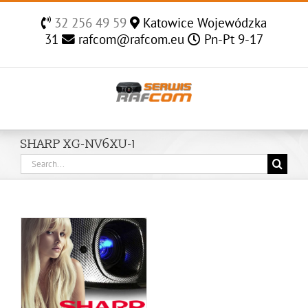
Skip
32 256 49 59
Katowice Wojewódzka
to
31
rafcom@rafcom.eu
Pn-Pt 9-17
content
SHARP XG-NV6XU-1
Search
for: