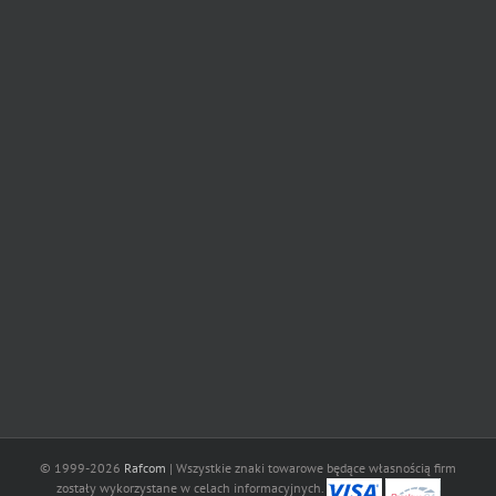
© 1999-2026
Rafcom
| Wszystkie znaki towarowe będące własnością firm
zostały wykorzystane w celach informacyjnych.