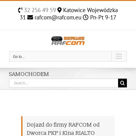
Skip
32 256 49 59
Katowice Wojewódzka
to
31
rafcom@rafcom.eu
Pn-Pt 9-17
content
Go to...
SAMOCHODEM
Search
for:
Dojazd do firmy RAFCOM od
Dworca PKP i Kina RIALTO