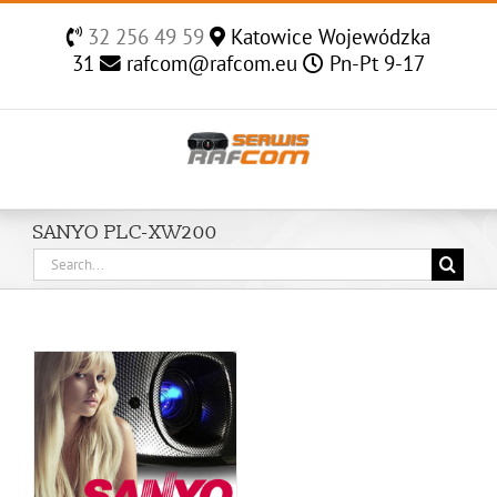
Skip
32 256 49 59
Katowice Wojewódzka
to
31
rafcom@rafcom.eu
Pn-Pt 9-17
content
SANYO PLC-XW200
Search
for: