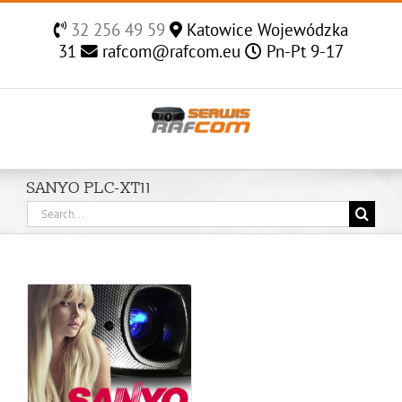
Skip
32 256 49 59
Katowice Wojewódzka
to
31
rafcom@rafcom.eu
Pn-Pt 9-17
content
SANYO PLC-XT11
Search
for: