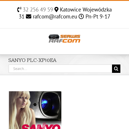
Skip
32 256 49 59
Katowice Wojewódzka
to
31
rafcom@rafcom.eu
Pn-Pt 9-17
content
SANYO PLC-XP10EA
Search
for: