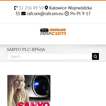
Skip
32 256 49 59
Katowice Wojewódzka
to
31
rafcom@rafcom.eu
Pn-Pt 9-17
content
SANYO PLC-XF60A
Search
for: