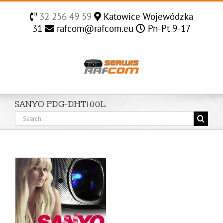
Skip
32 256 49 59
Katowice Wojewódzka
to
31
rafcom@rafcom.eu
Pn-Pt 9-17
content
SANYO PDG-DHT100L
Search
for: