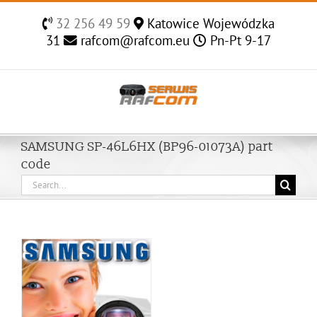
Skip
32 256 49 59
Katowice Wojewódzka
to
31
rafcom@rafcom.eu
Pn-Pt 9-17
content
SAMSUNG SP-46L6HX (BP96-01073A) part
code
Search
for: