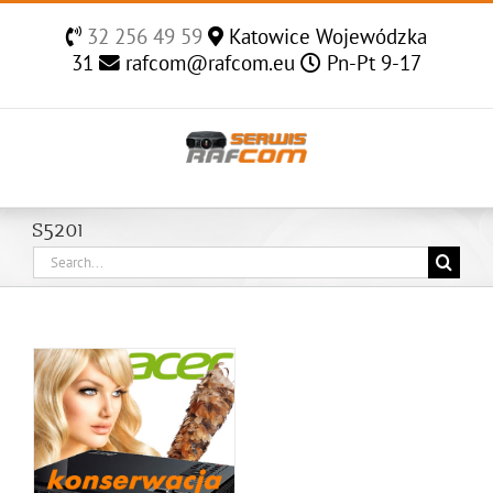
Skip
32 256 49 59
Katowice Wojewódzka
to
31
rafcom@rafcom.eu
Pn-Pt 9-17
content
S5201
Search
for: