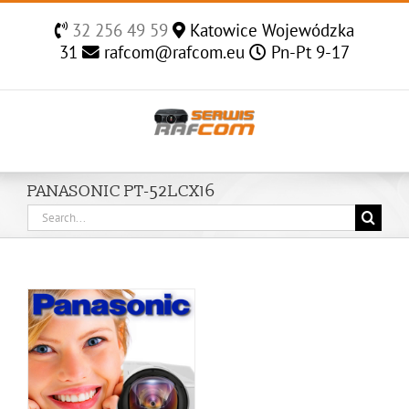
Skip
32 256 49 59
Katowice Wojewódzka
to
31
rafcom@rafcom.eu
Pn-Pt 9-17
content
PANASONIC PT-52LCX16
Search
for: