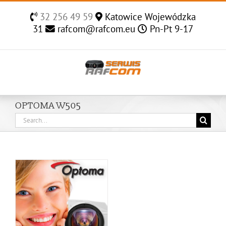
Skip
32 256 49 59
Katowice Wojewódzka
to
31
rafcom@rafcom.eu
Pn-Pt 9-17
content
OPTOMA W505
Search
for: