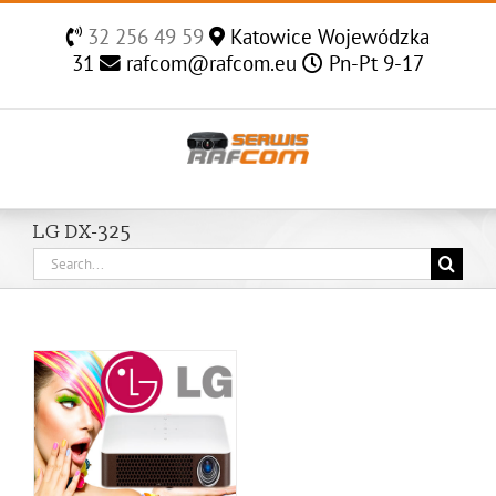
Skip
32 256 49 59
Katowice Wojewódzka
to
31
rafcom@rafcom.eu
Pn-Pt 9-17
content
LG DX-325
Search
for: