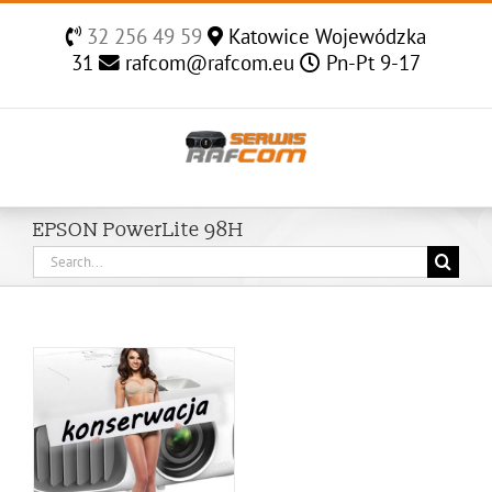
Skip
32 256 49 59
Katowice Wojewódzka
to
31
rafcom@rafcom.eu
Pn-Pt 9-17
content
EPSON PowerLite 98H
Search
for: