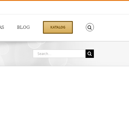
AS
BLOG
KATALOG
Search
for: