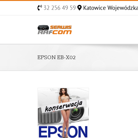
Skip
32 256 49 59
Katowice Wojewódzk
to
content
EPSON EB-X02