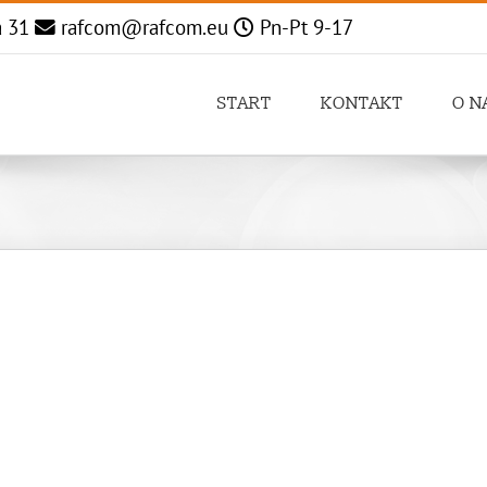
a 31
rafcom@rafcom.eu
Pn-Pt 9-17
START
KONTAKT
O N