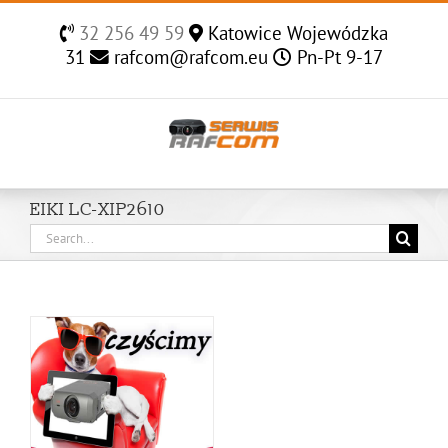
Skip
32 256 49 59
Katowice Wojewódzka
to
31
rafcom@rafcom.eu
Pn-Pt 9-17
content
EIKI LC-XIP2610
Search
for: