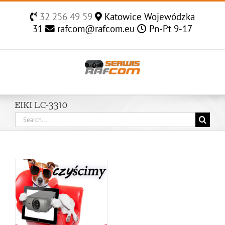
Skip
32 256 49 59
Katowice Wojewódzka
to
31
rafcom@rafcom.eu
Pn-Pt 9-17
content
EIKI LC-3310
Search
for: