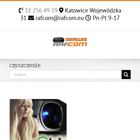
Skip
32 256 49 59
Katowice Wojewódzka
to
31
rafcom@rafcom.eu
Pn-Pt 9-17
content
czyszczenie
Search
for: