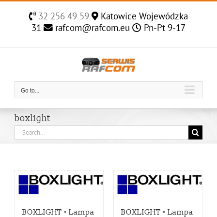
Skip
32 256 49 59
Katowice Wojewódzka
to
31
rafcom@rafcom.eu
Pn-Pt 9-17
content
Go to...
boxlight
Search
for:
BOXLIGHT • Lampa
BOXLIGHT • Lampa