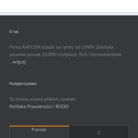
O nas
Firma RAFCOM działa na rynku od 1999r. Zdobyła
uznanie ponad 10.000 instytucji firm i konsumentów
...
więcej
Polityka Cookies
Ta strona używa plików cookies.
Polityka Prywatności i RODO
Popular
Comments