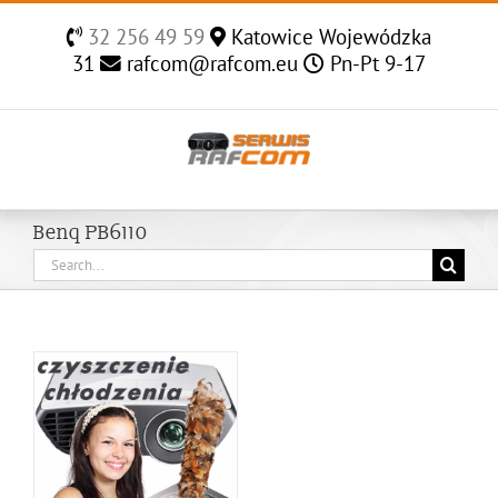
Skip
32 256 49 59
Katowice Wojewódzka
to
31
rafcom@rafcom.eu
Pn-Pt 9-17
content
Benq PB6110
Search
for: