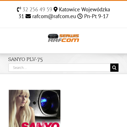
Skip
32 256 49 59
Katowice Wojewódzka
to
31
rafcom@rafcom.eu
Pn-Pt 9-17
content
SANYO PLV-75
Search
for: