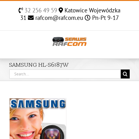
Skip
32 256 49 59
Katowice Wojewódzka
to
31
rafcom@rafcom.eu
Pn-Pt 9-17
content
SAMSUNG HL-S6187W
Search
for: