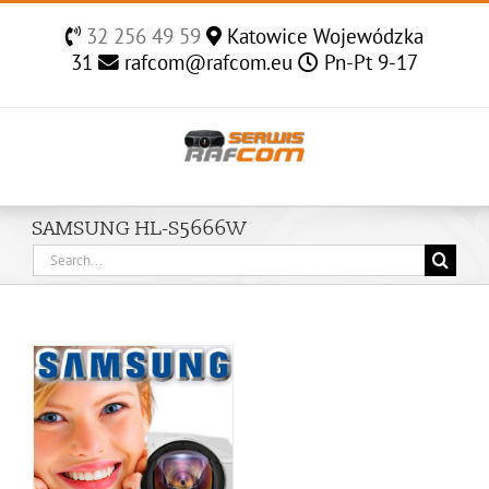
Skip
32 256 49 59
Katowice Wojewódzka
to
31
rafcom@rafcom.eu
Pn-Pt 9-17
content
SAMSUNG HL-S5666W
Search
for: