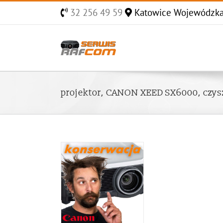
Skip
32 256 49 59
Katowice Wojewódzk
to
content
projektor, CANON XEED SX6000, czys