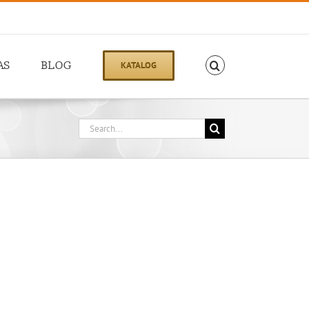
AS
BLOG
KATALOG
Search
for: