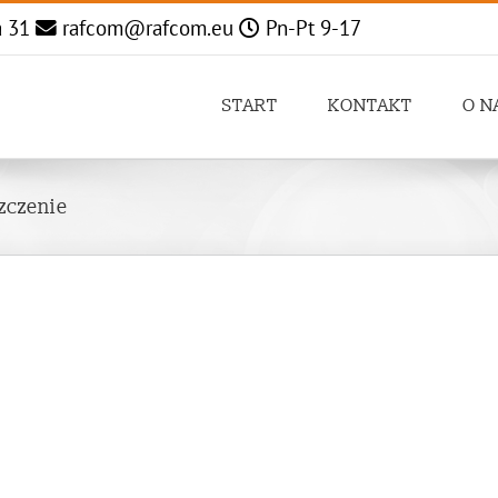
a 31
rafcom@rafcom.eu
Pn-Pt 9-17
START
KONTAKT
O N
zczenie