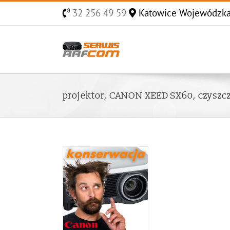
Skip
32 256 49 59
Katowice Wojewódzk
to
content
projektor, CANON XEED SX60, czyszc