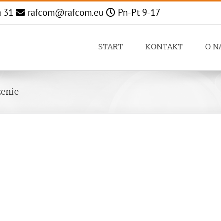
a 31
rafcom@rafcom.eu
Pn-Pt 9-17
START
KONTAKT
O N
zenie