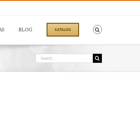
AS
BLOG
KATALOG
Search
for: