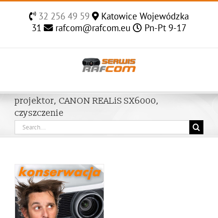
Skip
32 256 49 59
Katowice Wojewódzka
to
31
rafcom@rafcom.eu
Pn-Pt 9-17
content
projektor, CANON REALiS SX6000,
czyszczenie
Search
for: