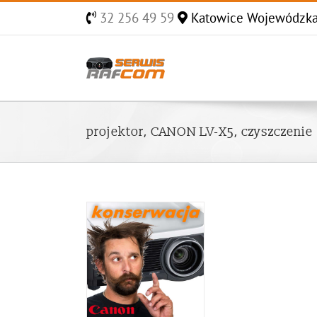
Skip
32 256 49 59
Katowice Wojewódzk
to
content
projektor, CANON LV-X5, czyszczenie