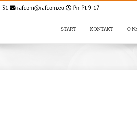
a 31
rafcom@rafcom.eu
Pn-Pt 9-17
START
KONTAKT
O N