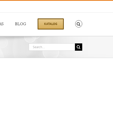
AS
BLOG
KATALOG
Search
for: