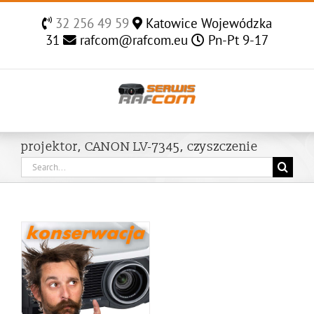
Skip
32 256 49 59
Katowice Wojewódzka
to
31
rafcom@rafcom.eu
Pn-Pt 9-17
content
projektor, CANON LV-7345, czyszczenie
Search
for: