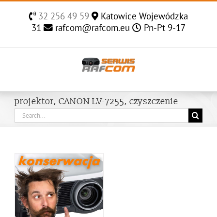
Skip
32 256 49 59
Katowice Wojewódzka
to
31
rafcom@rafcom.eu
Pn-Pt 9-17
content
projektor, CANON LV-7255, czyszczenie
Search
for: