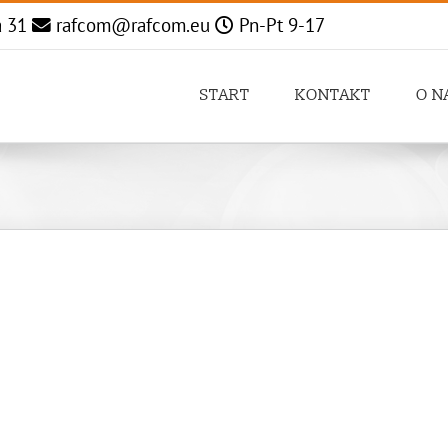
a 31
rafcom@rafcom.eu
Pn-Pt 9-17
START
KONTAKT
O N