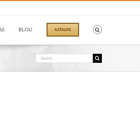
AS
BLOG
KATALOG
Search
for: