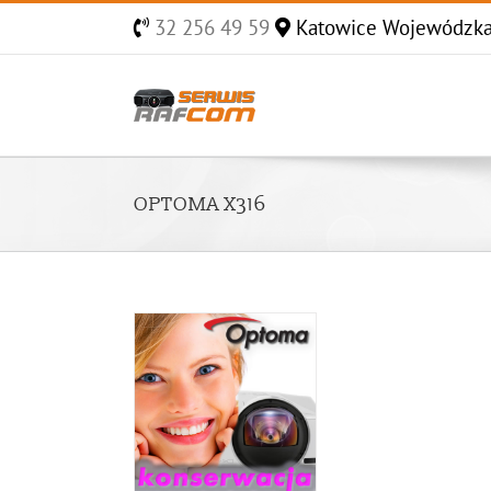
Skip
32 256 49 59
Katowice Wojewódzk
to
content
OPTOMA X316