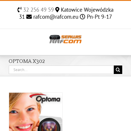
Skip
32 256 49 59
Katowice Wojewódzka
to
31
rafcom@rafcom.eu
Pn-Pt 9-17
content
OPTOMA X302
Search
for: