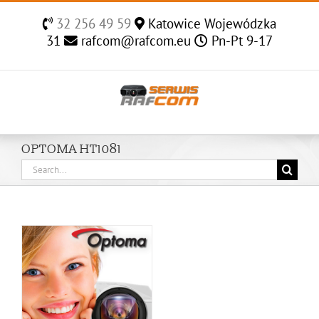
Skip
32 256 49 59
Katowice Wojewódzka
to
31
rafcom@rafcom.eu
Pn-Pt 9-17
content
OPTOMA HT1081
Search
for: