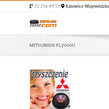
Skip
32 256 49 59
Katowice Wojewódzk
to
content
MITSUBISHI FL7000U