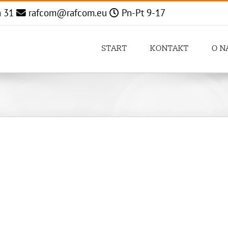
a 31
rafcom@rafcom.eu
Pn-Pt 9-17
START
KONTAKT
O N