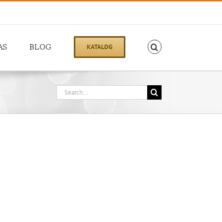
AS
BLOG
KATALOG
Search
for: