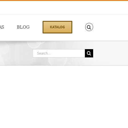
AS
BLOG
KATALOG
Search
for: