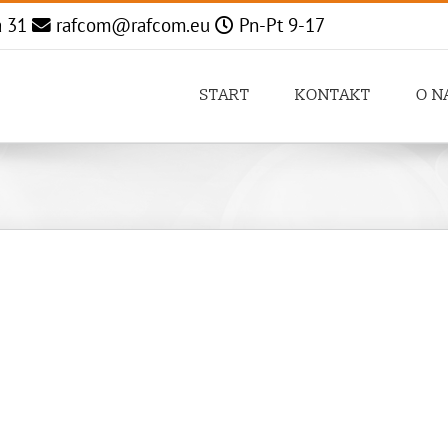
a 31
rafcom@rafcom.eu
Pn-Pt 9-17
START
KONTAKT
O N