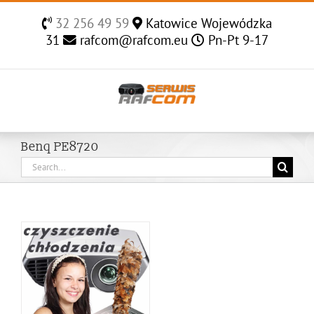
Skip
32 256 49 59
Katowice Wojewódzka
to
31
rafcom@rafcom.eu
Pn-Pt 9-17
content
Benq PE8720
Search
for: