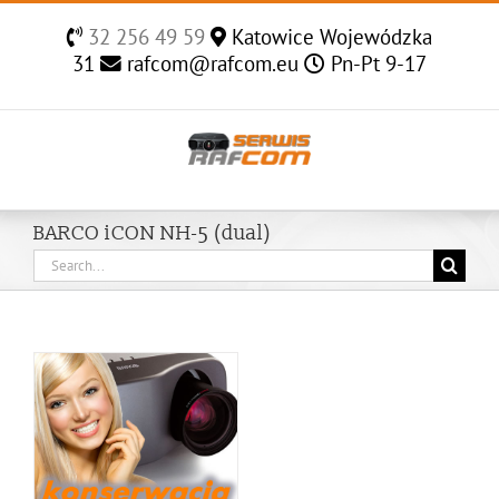
Skip
32 256 49 59
Katowice Wojewódzka
to
31
rafcom@rafcom.eu
Pn-Pt 9-17
content
BARCO iCON NH-5 (dual)
Search
for: