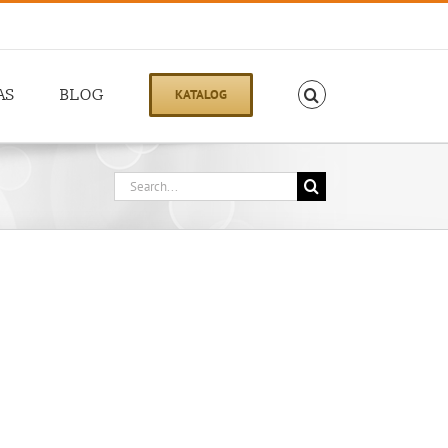
AS
BLOG
KATALOG
Search
for: