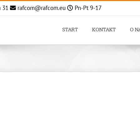
a 31
rafcom@rafcom.eu
Pn-Pt 9-17
START
KONTAKT
O N