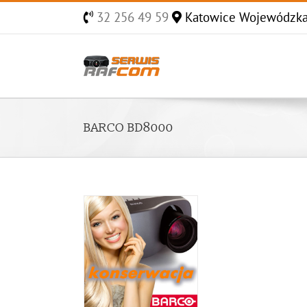
Skip
32 256 49 59
Katowice Wojewódzk
to
content
BARCO BD8000