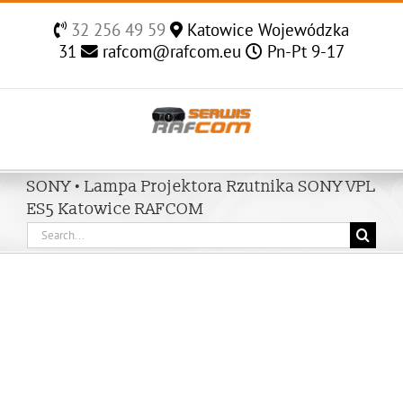
Skip
32 256 49 59
Katowice Wojewódzka
to
31
rafcom@rafcom.eu
Pn-Pt 9-17
content
SONY • Lampa Projektora Rzutnika SONY VPL
ES5 Katowice RAFCOM
Search
for: