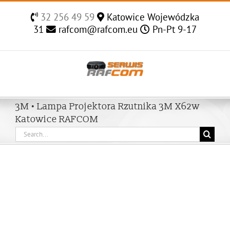
Skip
32 256 49 59
Katowice Wojewódzka
to
31
rafcom@rafcom.eu
Pn-Pt 9-17
content
3M • Lampa Projektora Rzutnika 3M X62w
Katowice RAFCOM
Search
for: