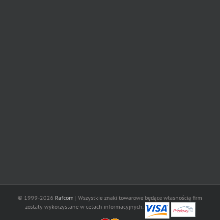
© 1999-2026
Rafcom
| Wszystkie znaki towarowe będące własnością firm
zostały wykorzystane w celach informacyjnych.