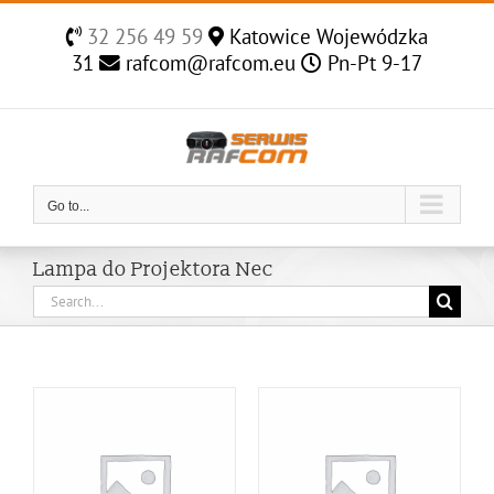
Skip
32 256 49 59
Katowice Wojewódzka
to
31
rafcom@rafcom.eu
Pn-Pt 9-17
content
Go to...
Lampa do Projektora Nec
Search
for: