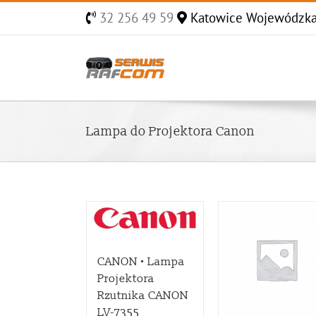
Skip
32 256 49 59
Katowice Wojewódzk
to
content
Lampa do Projektora Canon
CANON • Lampa
Projektora
Rzutnika CANON
LV-7355