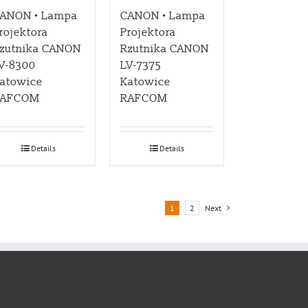
ANON • Lampa
CANON • Lampa
rojektora
Projektora
zutnika CANON
Rzutnika CANON
V-8300
LV-7375
atowice
Katowice
RAFCOM
RAFCOM
Details
Details
1
2
Next