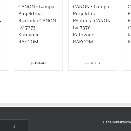
a
CANON • Lampa
CANON • Lampa
C
Projektora
Projektora
P
N
Rzutnika CANON
Rzutnika CANON
R
LV-7275
LV-7370
L
Katowice
Katowice
K
RAFCOM
RAFCOM
Details
Details
Dane kontaktowe
Comments