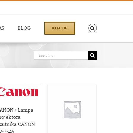
AS
BLOG
KATALOG
Search
for:
ANON • Lampa
rojektora
zutnika CANON
V-7545