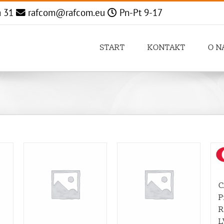
a 31
rafcom@rafcom.eu
Pn-Pt 9-17
START
KONTAKT
O N
C
P
R
L